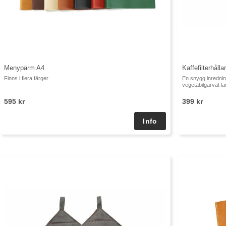
Menypärm A4
Kaffefilterhållar
Finns i flera färger
En snygg inredning
vegetabilgarvat lä
595 kr
399 kr