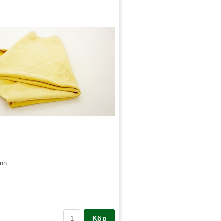
inn
Köp