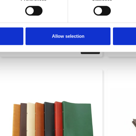
Skrivbordsunderlägg i läder XL
Vedkorg läder
Svensktillverkat skrivbordsunderlägg i vegetabilgarvat läder av
Konjak
högsta kvalitet. XL 80 x 40 cm, finns i flera färger.
Art nr. 1640
Allow selection
1495 kr
1395 kr