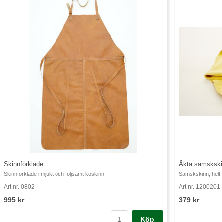
Skinnförkläde
Äkta sämsksk
Skinnförkläde i mjukt och följsamt koskinn.
Sämskskinn, helt
Art nr. 0802
Art nr. 1200201
995 kr
379 kr
Köp