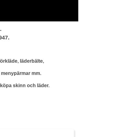
.
947.
rkläde, läderbälte,
er, menypärmar mm.
köpa skinn och läder.