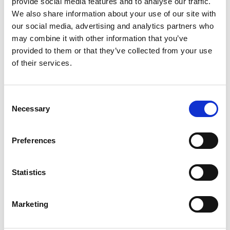
provide social media features and to analyse our traffic.
We also share information about your use of our site with
Detta vegetabilgarvade lädret åldras vackert och får fin patina
our social media, advertising and analytics partners who
med åren.
may combine it with other information that you’ve
Denna vedkorg läder kan även användas som tidningskorg,
provided to them or that they’ve collected from your use
picknickkorg mm.
of their services.
Färg: Konjak (färgvariation kan förekomma).
Consent
Storlek: Höjd (högsta punkt): 32 cm Längd: 45 cm Bredd: 30
Necessary
Selection
cm
Skötselråd: Vi rekommenderar att smörja in vedkorgen innan
Preferences
användning med vårt läderbalsam och därefter 2-3 gånger om
året.
Statistics
SPECIFIKATIONER
Marketing
Du kanske också är intresserad av