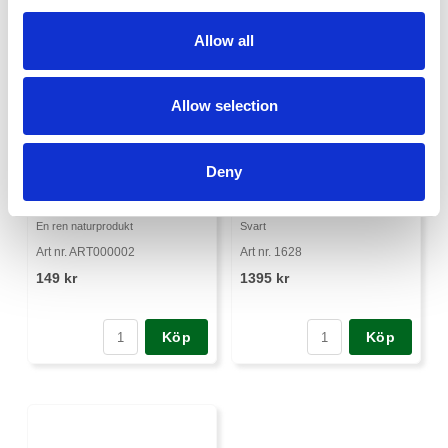
Allow all
Allow selection
Deny
Läderbalsam
Vedkorg läder
En ren naturprodukt
Svart
Art nr. ART000002
Art nr. 1628
149 kr
1395 kr
Köp
Köp