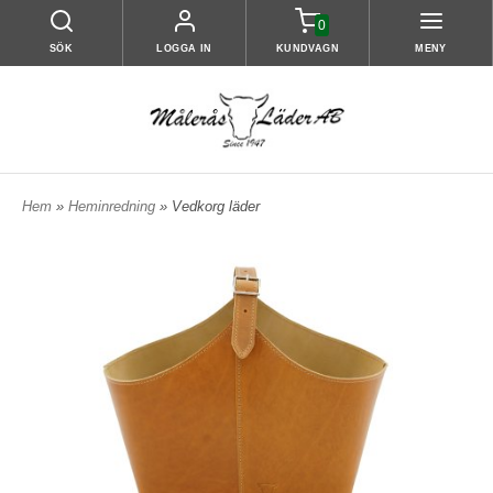
0
SÖK
LOGGA IN
KUNDVAGN
MENY
Hem
»
Heminredning
» Vedkorg läder