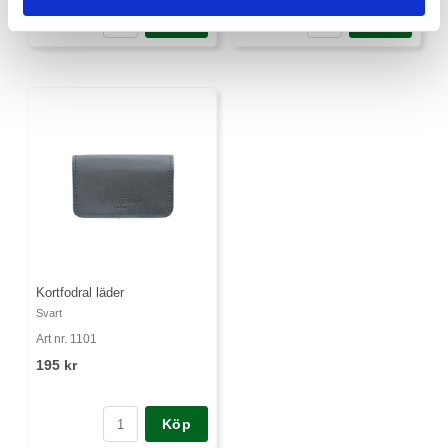
Köp
Köp
Kortfodral läder
Svart
Art nr. 1101
195 kr
Köp