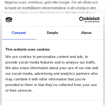
färgerna svart, mörkbrun, grön eller konjak. För att vårda och
ta hand om korthållaren rekommenderar vi att smörja in den
innan anvädning med vårt läderbalsam. Därefter 2-3 gånger
om året.
Consent
Details
About
This website uses cookies
We use cookies to personalise content and ads, to
provide social media features and to analyse our traffic.
We also share information about your use of our site with
our social media, advertising and analytics partners who
may combine it with other information that you’ve
Korthållare i läder
Kortfodral läder
provided to them or that they’ve collected from your use
Plats för fyra kort - Svensktillverkat
Mörkbrun
of their services.
och hållbart
Art nr. 1104
199 kr
195 kr