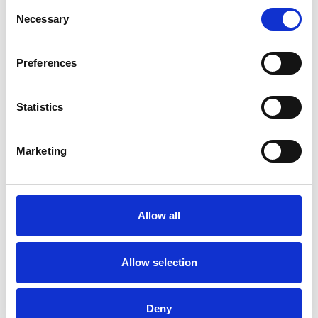
Consent
Necessary
Selection
Köp
Preferences
Statistics
Marketing
Allow all
Kortfodral läder
Korthållare Leo
Konjak
Svensktillverkad korthållare med
leopardmönster
Allow selection
Art nr. 1102
Art nr. 9933
195 kr
195 kr
Deny