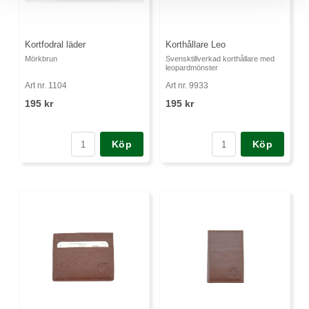
Kortfodral läder
Korthållare Leo
Mörkbrun
Svensktillverkad korthållare med
leopardmönster
Art nr. 1104
Art nr. 9933
195 kr
195 kr
Köp
Köp