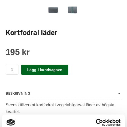
Kortfodral läder
195 kr
Lägg i kundvagnen
BESKRIVNING
Svensktillverkat kortfodral i vegetabilgarvat läder av högsta
kvalitet.
Detta vegetabilgarvade läder åldras vackert och får fin patina