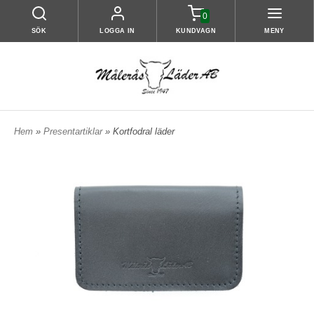
0
SÖK
LOGGA IN
KUNDVAGN
MENY
Hem
»
Presentartiklar
» Kortfodral läder