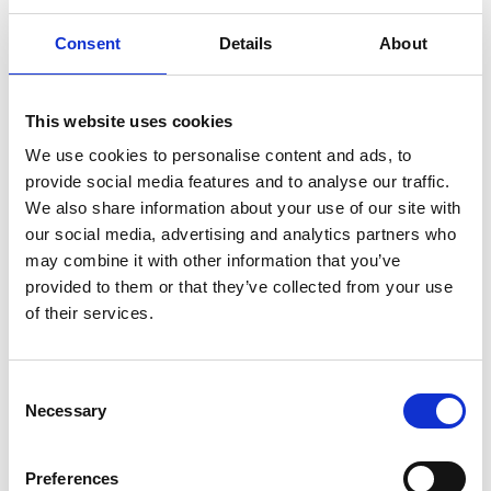
med åren.
Consent
Details
About
Kortfodral läder med två kortfickor.
Storlek: 10,5 x 7 cm.
This website uses cookies
Färg: Svart (färgvariation kan förekomma).
We use cookies to personalise content and ads, to
Skötselråd: Vi rekommenderar att smörja in kortfodralet innan
provide social media features and to analyse our traffic.
användning med vårt läderbalsam och därefter 2-3 gånger om
We also share information about your use of our site with
året.
our social media, advertising and analytics partners who
may combine it with other information that you’ve
SPECIFIKATIONER
provided to them or that they’ve collected from your use
of their services.
Du kanske också är intresserad av
Consent
Necessary
Selection
Preferences