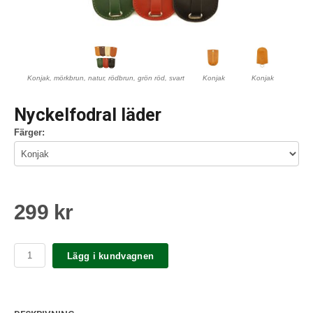
Konjak, mörkbrun, natur, rödbrun, grön röd, svart
Konjak
Konjak
Nyckelfodral läder
Färger:
299 kr
Lägg i kundvagnen