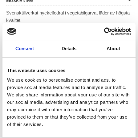
BESKRIVNING
Svensktillverkat nyckelfodral i vegetabilgarvat läder av högsta
kvalitet.
Detta vegetabilgarvade läder åldras vackert och får fin patina
med åren.
Consent
Details
About
Nyckelfodral läder som skyddar nycklar från att slita på fickor
mm.
This website uses cookies
Välj mellan färgerna: Konjak, mörkbrun, rödbrun (utgått), natur,
grön, röd och svart (färgvariation kan förekomma).
We use cookies to personalise content and ads, to
provide social media features and to analyse our traffic.
Storlek: 12,5 x 8,5 cm.
We also share information about your use of our site with
our social media, advertising and analytics partners who
Skötselråd: Vi rekommenderar att smörja in nyckelfodralet
may combine it with other information that you’ve
innan användning med vårt läderbalsam och därefter 2-3
provided to them or that they’ve collected from your use
gånger om året.
of their services.