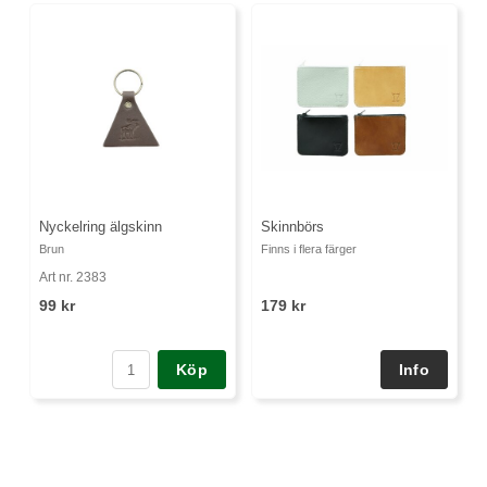
Nyckelring älgskinn
Skinnbörs
Brun
Finns i flera färger
Art nr. 2383
99 kr
179 kr
Köp