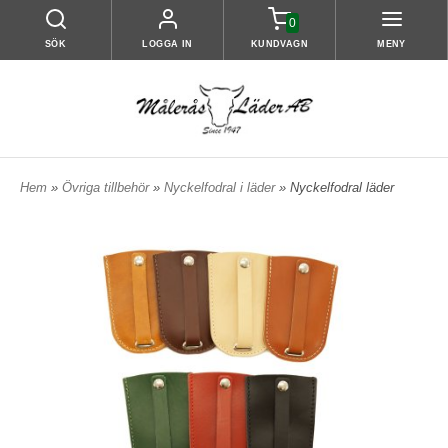
0
SÖK
LOGGA IN
KUNDVAGN
MENY
Hem
»
Övriga tillbehör
»
Nyckelfodral i läder
» Nyckelfodral läder