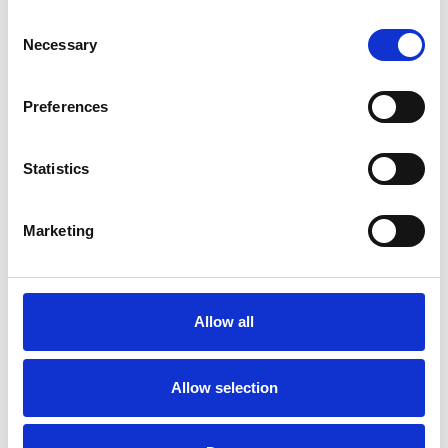
SPECIFIKATIONER
Consent
Necessary
Selection
Du kanske också är intresserad av
Preferences
Statistics
Marketing
Läderbalsam
Nyckelfodral i älgskinn
Allow all
En ren naturprodukt
Mörkbrun (älgskinn)
Art nr. ART000002
Art nr. 11083
Allow selection
149 kr
399 kr
Köp
Köp