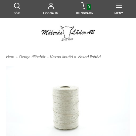
0
SÖK
LOGGA IN
KUNDVAGN
MENY
Hem
»
Övriga tillbehör
»
Vaxad lintråd
» Vaxad lintråd