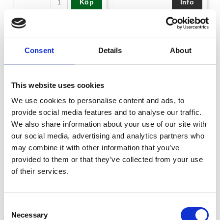
Köp
Consent
Details
About
This website uses cookies
We use cookies to personalise content and ads, to
provide social media features and to analyse our traffic.
We also share information about your use of our site with
our social media, advertising and analytics partners who
Naturläder
Läder
Framdel 4 mm naturläder
Framdel svart, 2 mm eller 3 mm
may combine it with other information that you’ve
tjocklek
provided to them or that they’ve collected from your use
Art nr. 210
of their services.
2395 kr
2195 kr
Consent
Köp
Necessary
Selection