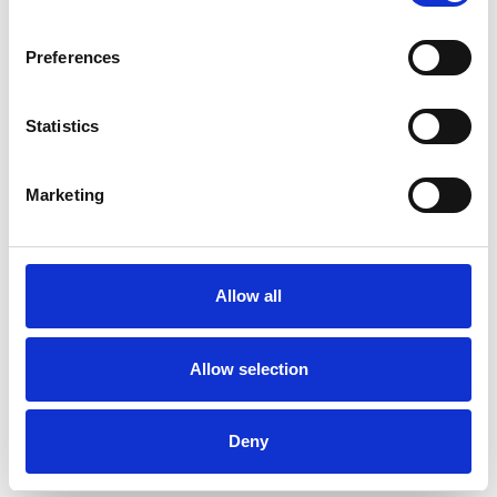
Preferences
Statistics
Marketing
Läder
Möbelskinn
Allow all
Framdel mörkbrun, 2 mm eller 3
Möbelskinn standard mörkbrun
mm tjocklek
Art nr. artnr-1100113
2195 kr
2395 kr
Allow selection
Köp
Deny