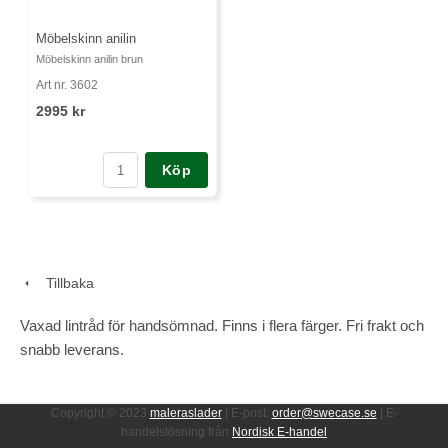
Möbelskinn anilin
Möbelskinn anilin brun
Art nr. 3602
2995 kr
Köp
Tillbaka
Vaxad lintråd för handsömnad. Finns i flera färger. Fri frakt och
snabb leverans.
Copyright © 2023
maleraslader
| E-post:
order@swecase.se
| E-
handelslösning från
Nordisk E-handel