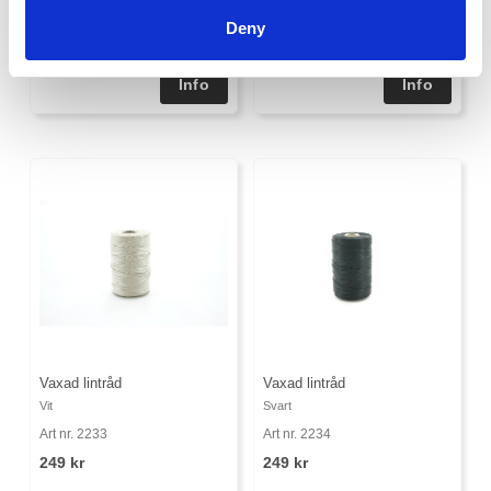
2195 kr
2195 kr
Deny
Vaxad lintråd
Vaxad lintråd
Vit
Svart
Art nr. 2233
Art nr. 2234
249 kr
249 kr