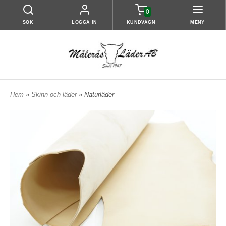
0
SÖK
LOGGA IN
KUNDVAGN
MENY
Hem
»
Skinn och läder
» Naturläder