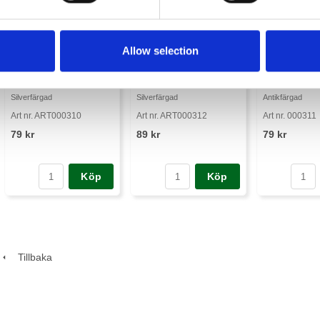
Allow selection
Karbinhake
Karbinhake
Karbinhake
Silverfärgad
Silverfärgad
Antikfärgad
Art nr. ART000310
Art nr. ART000312
Art nr. 000311
79 kr
89 kr
79 kr
Köp
Köp
Tillbaka