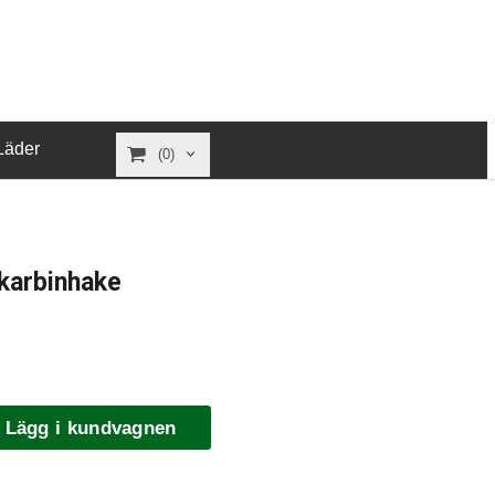
Läder
(0)
 karbinhake
Lägg i kundvagnen