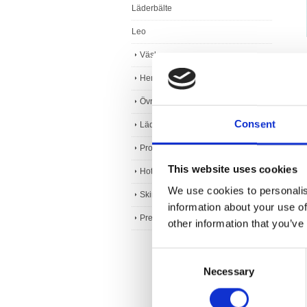
Läderbälte
Leo
Väskor
Heminredning
Övriga tillbehör
Consent
Lädervård
Produkter i älgskinn
This website uses cookies
Hotell, restaurang och kontor
We use cookies to personalis
Skinn och läder
information about your use of
Presentartiklar
other information that you’ve
Consent
Necessary
Selection