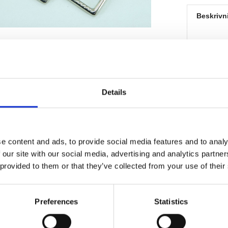
Beskrivn
Kraftig k
karbinhake
Färg: Sil
Details
Storlek in
Längd på 
e content and ads, to provide social media features and to analy
 our site with our social media, advertising and analytics partn
 provided to them or that they’ve collected from your use of their
Du kanske också är intresserad av
Preferences
Statistics