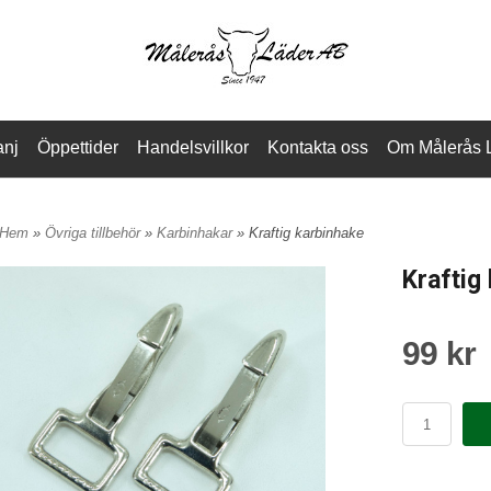
nj
Öppettider
Handelsvillkor
Kontakta oss
Om Målerås 
Hem
»
Övriga tillbehör
»
Karbinhakar
» Kraftig karbinhake
Kraftig
99 kr