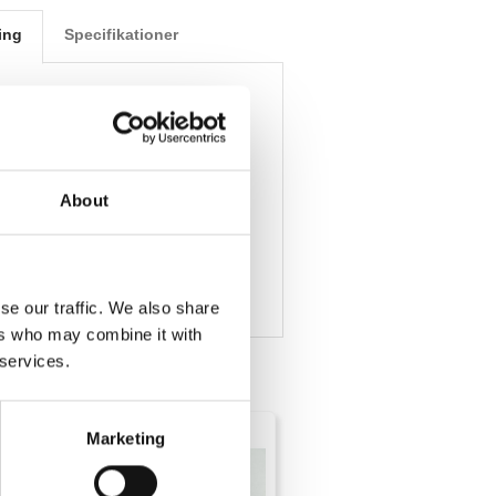
ing
Specifikationer
arbinhake,
Helgjuten kraftig
. Ej vridbar. Säljs i par.
verfärgad
About
vändigt: 2,5 cm
hela karbinhaken: 8 cm
se our traffic. We also share
ers who may combine it with
 services.
Marketing