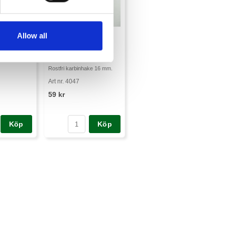
Allow all
Karbinhake till
hundkoppel
Rostfri karbinhake 16 mm.
Art nr. 4047
59 kr
Köp
Köp