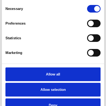
SPECIFIKATIONER
Consent
Necessary
Selection
Du kanske också är intresserad av
Preferences
Statistics
Marketing
Karbinhake
Kraftig karbinhake
Allow all
Silverfärgad
Kraftig karbinhake
Art nr. ART000312
Art nr. ART000309
89 kr
99 kr
Allow selection
Köp
Köp
Deny