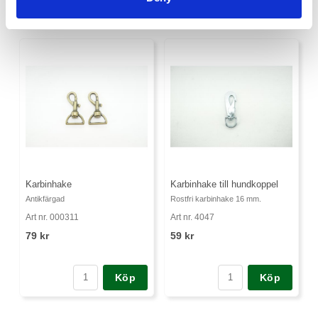
Karbinhake
Karbinhake till hundkoppel
Antikfärgad
Rostfri karbinhake 16 mm.
Art nr. 000311
Art nr. 4047
79 kr
59 kr
Köp
Köp