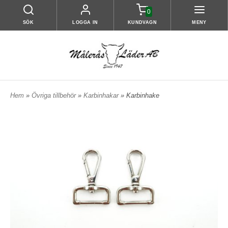
0
SÖK
LOGGA IN
KUNDVAGN
MENY
Hem
»
Övriga tillbehör
»
Karbinhakar
» Karbinhake