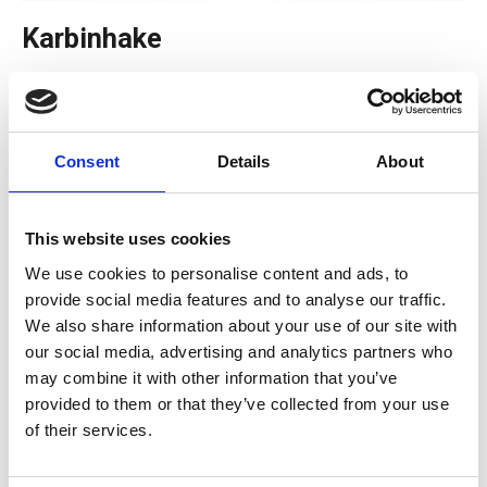
Karbinhake
79 kr
Consent
Details
About
Lägg i kundvagnen
This website uses cookies
BESKRIVNING
We use cookies to personalise content and ads, to
provide social media features and to analyse our traffic.
Karbinhake vridbar. Karbinhake säljs i par.
We also share information about your use of our site with
our social media, advertising and analytics partners who
Storlek invändigt: 2,5 cm
may combine it with other information that you’ve
Längd på hela karbinhaken: 5 cm
provided to them or that they’ve collected from your use
of their services.
Färg: Silverfärgad