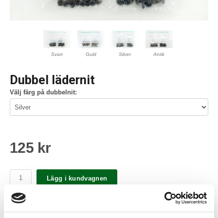
Svart
Guld
Silver
Antik
Dubbel lädernit
Välj färg på dubbelnit:
125 kr
Lägg i kundvagnen