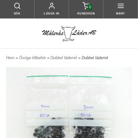
0
SÖK
LOGGA IN
KUNDVAGN
MENY
Hem
»
Övriga tillbehör
»
Dubbel lädernit
» Dubbel lädernit