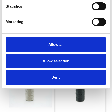
Statistics
Dubbel lädernit
Dubbel lädernit
Marketing
10,5 x 8 mm dubbel lädernit
10,5 x 11 mm dubbel lädernit
Art nr. 4206
125 kr
125 kr
Allow all
Köp
Allow selection
Deny