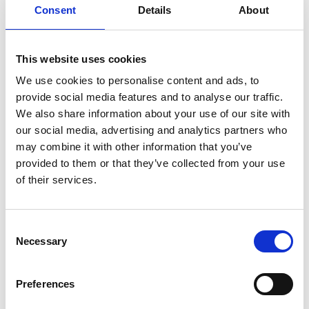
BESKRIVNING
Consent
Details
About
Dubbel lädernit.
Storlek: huvud 7 mm, underdel 8 mm.
This website uses cookies
We use cookies to personalise content and ads, to
Välj mellan färgerna: Silver, Svart, Antik eller Guldfärgad.
provide social media features and to analyse our traffic.
50 st komplett dubbel lädernit. (50 st huvud och 50 st
We also share information about your use of our site with
underdel).
our social media, advertising and analytics partners who
may combine it with other information that you’ve
SPECIFIKATIONER
provided to them or that they’ve collected from your use
of their services.
Du kanske också är intresserad av
Consent
Necessary
Selection
Preferences