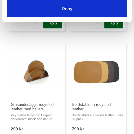
149 kr
169 kr
Deny
Köp
Köp
Glasunderlägg i recycled
Bordstablett i recycled
leather med hållare
leather
Välj mellan färgerna: Cognac,
Bordstablett i recycled leather. Säljs
darkbrown, black och nature.
i 6-pack.
299 kr
799 kr