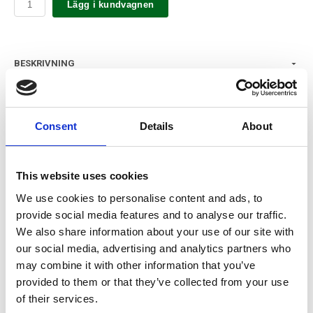
Lägg i kundvagnen
BESKRIVNING
Tallriksunderlägg i recycled leather från Målerås Läder –
Svensktillverkat och hållbart.
Consent
Details
About
Ett tåligt och stilrent tallriksunderlägg för en stilren duktning.
Tallriksunderläggen säljs i 6-pack.
This website uses cookies
Storlek: 35,5 cm i diameter.
We use cookies to personalise content and ads, to
provide social media features and to analyse our traffic.
Tjocklek: 2 mm.
We also share information about your use of our site with
Välj mellan färgerna: Black, darkbrown, nature och cognac.
our social media, advertising and analytics partners who
may combine it with other information that you’ve
Skötselråd: Vi rekommenderar att smörja in
provided to them or that they’ve collected from your use
tallriksunderläggen innan användning med vårt läderbalsam
of their services.
och därefter 2-3 gånger om året. Lätta att torka av med en